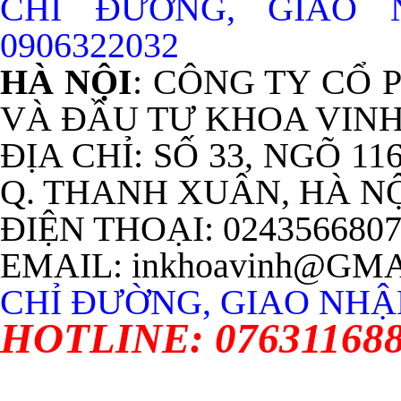
CHỈ ĐƯỜNG, GIAO
0906322032
HÀ NỘI
: CÔNG TY CỔ
VÀ ĐẦU TƯ KHOA VIN
ĐỊA CHỈ: SỐ 33, NGÕ 11
Q. THANH XUÂN, HÀ N
ĐIỆN THOẠI: 024356680
EMAIL: inkhoavinh@GM
CHỈ ĐƯỜNG, GIAO NHẬN
HOTLINE: 07631168