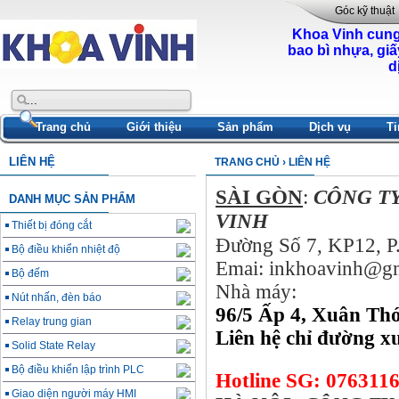
Góc kỹ thuật
Khoa Vinh cung
bao bì nhựa, giấ
d
Trang chủ
Giới thiệu
Sản phẩm
Dịch vụ
Ti
LIÊN HỆ
TRANG CHỦ
› LIÊN HỆ
SÀI GÒN
:
CÔNG T
DANH MỤC SẢN PHẨM
VINH
S
Thiết bị đóng cắt
Đường Số 7, KP12, P
Bộ điều khiển nhiệt độ
Emai: inkhoavinh@g
Bộ đếm
Nhà máy:
Nút nhấn, đèn báo
96/5 Ấp 4, Xuân Th
Relay trung gian
Liên hệ chỉ đường x
Solid State Relay
Bộ điều khiển lập trình PLC
Hotline SG: 076311
Giao diện người máy HMI