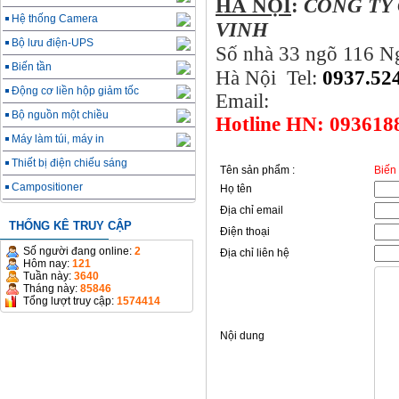
HÀ NỘI
:
CÔNG TY
Hệ thống Camera
V
Bộ lưu điện-UPS
Số nhà 33 ngõ 116 N
Biến tần
Hà Nội
Tel:
0937.52
Động cơ liền hộp giảm tốc
Email:
Bộ nguồn một chiều
Hotline HN: 093618
Máy làm túi, máy in
Thiết bị điện chiếu sáng
Tên sản phẩm :
Biến 
Campositioner
Họ tên
Địa chỉ email
THỐNG KÊ TRUY CẬP
Điện thoại
Số người đang online:
2
Địa chỉ liên hệ
Hôm nay:
121
Tuần này:
3640
Tháng này:
85846
Tổng lượt truy cập:
1574414
Nội dung