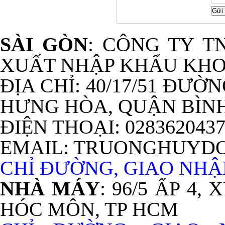
SÀI GÒN
: CÔNG TY T
XUẤT NHẬP KHẨU KHO
ĐỊA CHỈ: 40/17/51 ĐƯỜ
HƯNG HÒA, QUẬN BÌNH
ĐIỆN THOẠI: 028362043
EMAIL: TRUONGHUYD
CHỈ ĐƯỜNG, GIAO NHẬN
NHÀ MÁY
: 96/5 ẤP 4
HÓC MÔN, TP HCM