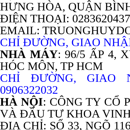
HƯNG HÒA, QUẬN BÌNH
ĐIỆN THOẠI: 028362043
EMAIL: TRUONGHUYD
CHỈ ĐƯỜNG, GIAO NHẬN
NHÀ MÁY
: 96/5 ẤP 4
HÓC MÔN, TP HCM
CHỈ ĐƯỜNG, GIAO
0906322032
HÀ NỘI
: CÔNG TY CỔ
VÀ ĐẦU TƯ KHOA VIN
ĐỊA CHỈ: SỐ 33, NGÕ 11