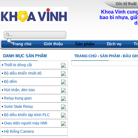
Góc kỹ thuật
Khoa Vinh cung
bao bì nhựa, giấ
d
Trang chủ
Giới thiệu
Sản phẩm
Dịch vụ
Ti
DANH MỤC SẢN PHẨM
TRANG CHỦ
›
SẢN PHẨM
› ĐẦU GH
Thiết bị đóng cắt
Bộ điều khiển nhiệt độ
Bộ đếm
Nút nhấn, đèn báo
Relay trung gian
Solid State Relay
Bộ điều khiển lập trình PLC
Giao diện người máy HMI
Hệ thống Camera