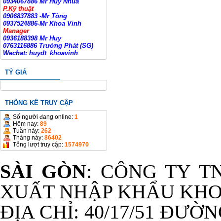
0934067886 Mr Huy Nhua
P.Kỹ thuật
0906837883 -Mr Tòng
0937524886-Mr Khoa Vinh
Manager
0936188398 Mr Huy
0763116886 Trường Phát (SG)
Wechat: huydt_khoavinh
TỶ GIÁ
THỐNG KÊ TRUY CẬP
Số người đang online:
1
Hôm nay:
89
Tuần này:
262
Tháng này:
86402
Tổng lượt truy cập:
1574970
SÀI GÒN
: CÔNG TY T
XUẤT NHẬP KHẨU KHO
ĐỊA CHỈ: 40/17/51 ĐƯỜ