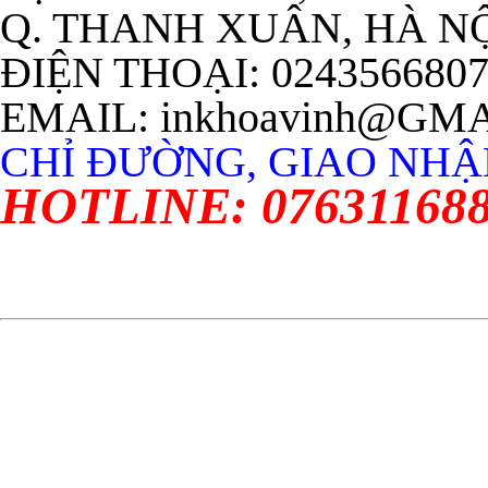
Q. THANH XUÂN, HÀ N
ĐIỆN THOẠI: 024356680
EMAIL: inkhoavinh@GM
CHỈ ĐƯỜNG, GIAO NHẬN
HOTLINE: 07631168