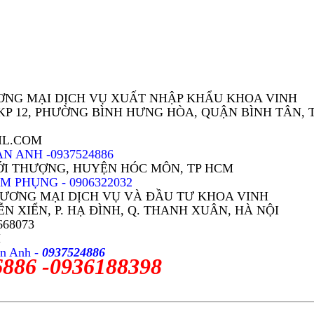
ƠNG MẠI DỊCH VỤ XUẤT NHẬP KHẨU KHOA VINH
7, KP 12, PHƯỜNG BÌNH HƯNG HÒA, QUẬN BÌNH TÂN, 
IL.COM
N ANH -0937524886
THỚI THƯỢNG, HUYỆN HÓC MÔN, TP HCM
 PHỤNG - 0906322032
HƯƠNG MẠI DỊCH VỤ VÀ ĐẦU TƯ KHOA VINH
YỄN XIỂN, P. HẠ ĐÌNH, Q. THANH XUÂN, HÀ NỘI
35668073
M
n Anh -
0937524886
6886
-0936188398