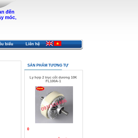
an đến
áy móc,
êu biểu
Liên hệ
SẢN PHẨM TƯƠNG TỰ
Ly hợp 2 trục cốt dương 10K
FL100A-1
0