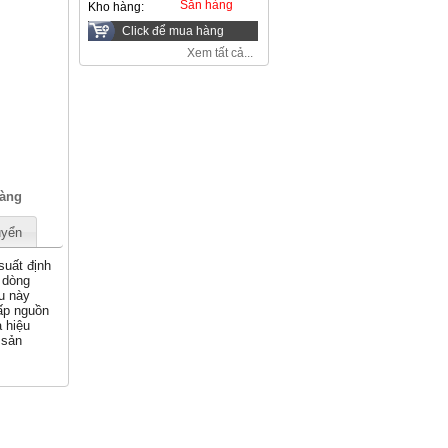
Sẵn hàng
Kho hàng:
Click để mua hàng
Xem tất cả...
àng
uyển
suất định
 dòng
u này
ấp nguồn
à hiệu
 sản