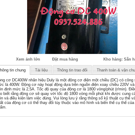
Xem ảnh lớn
Đặt mua hàng
Kho hàng:
Sẵn h
hông tin chung
Tài liệu
Thông tin trao đổi
Thanh toán & vận ch
ng cơ DC400W nhãn hiệu Duly là một động cơ điện một chiều (DC) có công 
c là 400W. Động cơ này hoạt động dựa trên nguồn điện xoay chiều 220V và
ện định mức là 2,5A. Tốc độ quay của động cơ là 1800 vòng/phút (r/min). Điề
o biết rằng động cơ sẽ quay với tốc độ 1800 vòng mỗi phút khi được cung c
ện và điều kiện làm việc đúng. Vui lòng lưu ý rằng thông số kỹ thuật cụ thể v
ất của động cơ có thể thay đổi tùy thuộc vào mô hình và biến thể cụ thể của
hẩm.