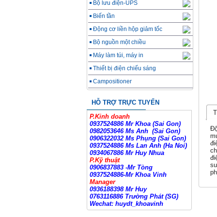
Bộ lưu điện-UPS
Biến tần
Động cơ liền hộp giảm tốc
Bộ nguồn một chiều
Máy làm túi, máy in
Thiết bị điện chiếu sáng
Campositioner
HỖ TRỢ TRỰC TUYẾN
T
P.Kinh doanh
0937524886 Mr Khoa (Sai Gon)
Độ
0982053646 Ms Anh
(Sai Gon)
mứ
0906322032 Ms Phụng (Sai Gon)
đi
0937524886 Ms Lan Anh (Ha Noi)
ch
0934067886 Mr Huy Nhua
đi
P.Kỹ thuật
su
0906837883 -Mr Tòng
p
0937524886-Mr Khoa Vinh
Manager
0936188398 Mr Huy
0763116886 Trường Phát (SG)
Wechat: huydt_khoavinh