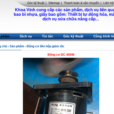
Góc kỹ thuật
|
Sitemap
|
Thanh toán & vận chuyển
|
Liên hệ
Khoa Vinh cung cấp các sản phẩm, dịch vụ liên qu
bao bì nhựa, giấy bao gồm: Thiết bị tự động hóa, m
dịch vụ sửa chữa nâng cấp...
 phẩm
Dịch vụ
Tin tức
Góc kỹ thuật
Công trình ti
g chủ
›
Sản phẩm
›
Động cơ liền hộp giảm tốc
Động cơ DC 400W