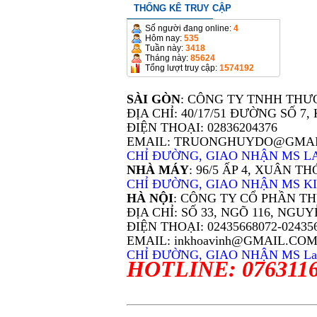
THỐNG KÊ TRUY CẬP
Số người đang online:
4
Hôm nay:
535
Tuần này:
3418
Tháng này:
85624
Tổng lượt truy cập:
1574192
SÀI GÒN
: CÔNG TY TNHH THƯ
ĐỊA CHỈ: 40/17/51 ĐƯỜNG SỐ 
ĐIỆN THOẠI: 02836204376
EMAIL: TRUONGHUYDO@GMA
CHỈ ĐƯỜNG, GIAO NHẬN MS LA
NHÀ MÁY
: 96/5 ẤP 4, XUÂN 
CHỈ ĐƯỜNG, GIAO NHẬN MS KIM
HÀ NỘI
: CÔNG TY CỔ PHẦN T
ĐỊA CHỈ: SỐ 33, NGÕ 116, NGU
ĐIỆN THOẠI: 02435668072-024
EMAIL: inkhoavinh@GMAIL.CO
CHỈ ĐƯỜNG, GIAO NHẬN MS La
HOTLINE: 076311