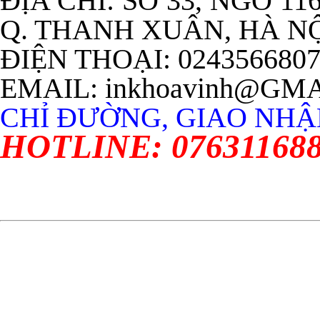
ĐỊA CHỈ: SỐ 33, NGÕ 11
Q. THANH XUÂN, HÀ N
ĐIỆN THOẠI: 024356680
EMAIL: inkhoavinh@GM
CHỈ ĐƯỜNG, GIAO NHẬN
HOTLINE: 07631168