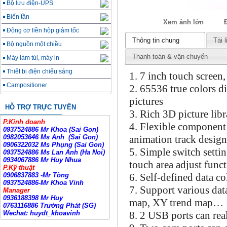
Bộ lưu điện-UPS
Biến tần
Xem ảnh lớn
Động cơ liền hộp giảm tốc
Thông tin chung
Tài l
Bộ nguồn một chiều
Thanh toán & vận chuyển
Máy làm túi, máy in
Thiết bị điện chiếu sáng
1. 7 inch touch screen,
Campositioner
2. 65536 true colors 
pictures
HỖ TRỢ TRỰC TUYẾN
3. Rich 3D picture lib
P.Kinh doanh
4. Flexible component 
0937524886 Mr Khoa (Sai Gon)
animation track design
0982053646 Ms Anh
(Sai Gon)
0906322032 Ms Phụng (Sai Gon)
5. Simple switch setti
0937524886 Ms Lan Anh (Ha Noi)
0934067886 Mr Huy Nhua
touch area adjust func
P.Kỹ thuật
6. Self-defined data co
0906837883 -Mr Tòng
0937524886-Mr Khoa Vinh
7. Support various dat
Manager
0936188398 Mr Huy
map, XY trend map…
0763116886 Trường Phát (SG)
8. 2 USB ports can real
Wechat: huydt_khoavinh