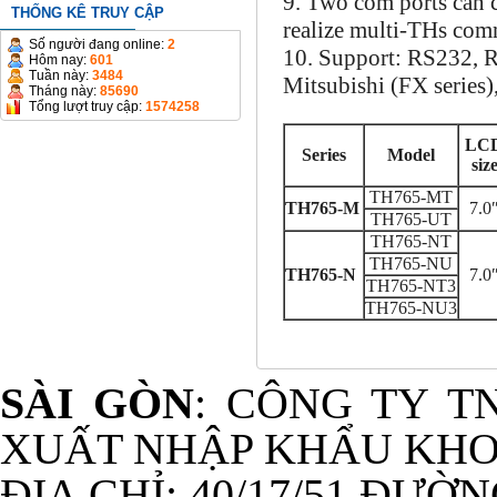
9. Two com ports can
THỐNG KÊ TRUY CẬP
realize multi-THs com
Số người đang online:
2
10. Support: RS232,
Hôm nay:
601
Tuần này:
3484
Mitsubishi (FX series)
Tháng này:
85690
Tổng lượt truy cập:
1574258
LC
Series
Model
siz
TH765-MT
TH765-M
7.0
TH765-UT
TH765-NT
TH765-NU
TH765-N
7.0
TH765-NT3
TH765-NU3
SÀI GÒN
: CÔNG TY T
XUẤT NHẬP KHẨU KHO
ĐỊA CHỈ: 40/17/51 ĐƯỜ