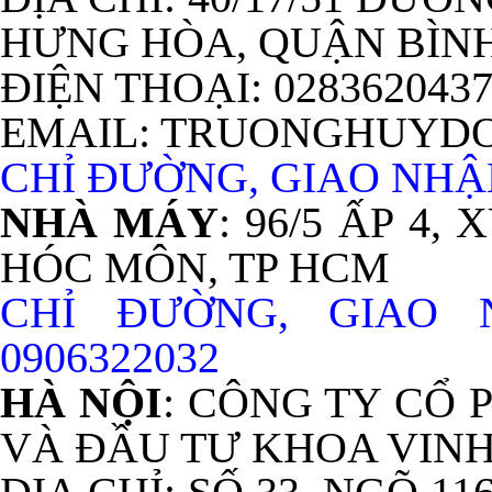
HƯNG HÒA, QUẬN BÌNH
ĐIỆN THOẠI: 028362043
EMAIL: TRUONGHUYD
CHỈ ĐƯỜNG, GIAO NHẬN
NHÀ MÁY
: 96/5 ẤP 4
HÓC MÔN, TP HCM
CHỈ ĐƯỜNG, GIAO
0906322032
HÀ NỘI
: CÔNG TY CỔ
VÀ ĐẦU TƯ KHOA VIN