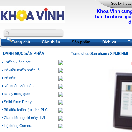
Góc kỹ thuật
Khoa Vinh cung
bao bì nhựa, giấ
d
Trang chủ
Giới thiệu
Sản phẩm
Dịch vụ
Ti
DANH MỤC SẢN PHẨM
Trang chủ
›
Sản phẩm
›
XINJE HMI
Thiết bị đóng cắt
Bộ điều khiển nhiệt độ
Bộ đếm
Nút nhấn, đèn báo
Relay trung gian
Solid State Relay
Bộ điều khiển lập trình PLC
Giao diện người máy HMI
Hệ thống Camera