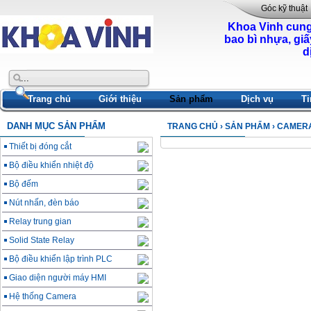
Góc kỹ thuật
Khoa Vinh cung
bao bì nhựa, giấ
d
Trang chủ
Giới thiệu
Sản phẩm
Dịch vụ
Ti
DANH MỤC SẢN PHẨM
TRANG CHỦ
›
SẢN PHẨM
› CAMER
Thiết bị đóng cắt
Bộ điều khiển nhiệt độ
Bộ đếm
Nút nhấn, đèn báo
Relay trung gian
Solid State Relay
Bộ điều khiển lập trình PLC
Giao diện người máy HMI
Hệ thống Camera