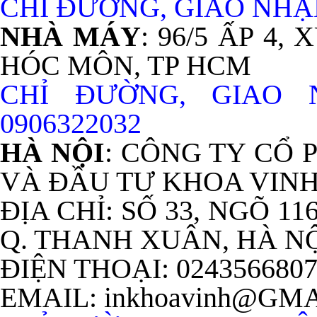
CHỈ ĐƯỜNG, GIAO NHẬN
NHÀ MÁY
: 96/5 ẤP 4
HÓC MÔN, TP HCM
CHỈ ĐƯỜNG, GIAO
0906322032
HÀ NỘI
: CÔNG TY CỔ
VÀ ĐẦU TƯ KHOA VIN
ĐỊA CHỈ: SỐ 33, NGÕ 11
Q. THANH XUÂN, HÀ N
ĐIỆN THOẠI: 024356680
EMAIL: inkhoavinh@GM