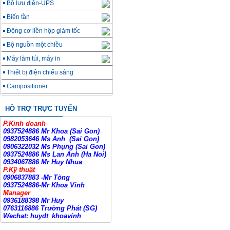
Bộ lưu điện-UPS
Biến tần
Động cơ liền hộp giảm tốc
Bộ nguồn một chiều
Máy làm túi, máy in
Thiết bị điện chiếu sáng
Campositioner
HỖ TRỢ TRỰC TUYẾN
P.Kinh doanh
0937524886 Mr Khoa (Sai Gon)
0982053646 Ms Anh
(Sai Gon)
0906322032 Ms Phụng (Sai Gon)
0937524886 Ms Lan Anh (Ha Noi)
0934067886 Mr Huy Nhua
P.Kỹ thuật
0906837883 -Mr Tòng
0937524886-Mr Khoa Vinh
Manager
0936188398 Mr Huy
0763116886 Trường Phát (SG)
Wechat: huydt_khoavinh