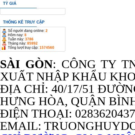
TỶ GIÁ
THỐNG KÊ TRUY CẬP
Số người đang online:
2
Hôm nay:
8
Tuần này:
3786
Tháng này:
85992
Tổng lượt truy cập:
1574560
SÀI GÒN
: CÔNG TY T
XUẤT NHẬP KHẨU KHO
ĐỊA CHỈ: 40/17/51 ĐƯỜ
HƯNG HÒA, QUẬN BÌNH
ĐIỆN THOẠI: 028362043
EMAIL: TRUONGHUYD