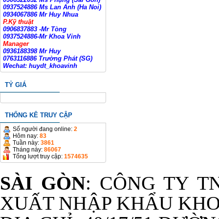
0937524886 Ms Lan Anh (Ha Noi)
0934067886 Mr Huy Nhua
P.Kỹ thuật
0906837883 -Mr Tòng
0937524886-Mr Khoa Vinh
Manager
0936188398 Mr Huy
0763116886 Trường Phát (SG)
Wechat: huydt_khoavinh
TỶ GIÁ
THỐNG KÊ TRUY CẬP
Số người đang online:
2
Hôm nay:
83
Tuần này:
3861
Tháng này:
86067
Tổng lượt truy cập:
1574635
SÀI GÒN
: CÔNG TY T
XUẤT NHẬP KHẨU KHO