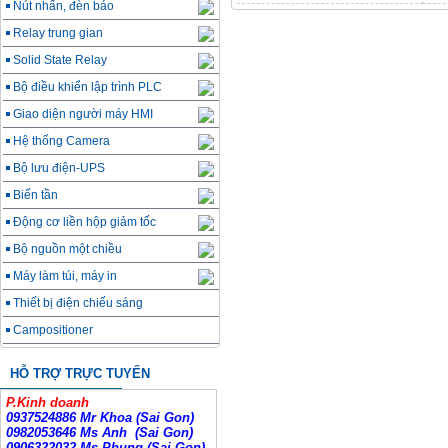
Nút nhấn, đèn báo
Relay trung gian
Solid State Relay
Bộ điều khiển lập trình PLC
Giao diện người máy HMI
Hệ thống Camera
Bộ lưu điện-UPS
Biến tần
Động cơ liền hộp giảm tốc
Bộ nguồn một chiều
Máy làm túi, máy in
Thiết bị điện chiếu sáng
Campositioner
HỖ TRỢ TRỰC TUYẾN
P.Kinh doanh
0937524886 Mr Khoa (Sai Gon)
0982053646 Ms Anh
(Sai Gon)
0906322032 Ms Phụng (Sai Gon)