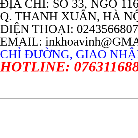
ĐỊA CHỈ: SỐ 33, NGÕ 11
Q. THANH XUÂN, HÀ N
ĐIỆN THOẠI: 024356680
EMAIL: inkhoavinh@GM
CHỈ ĐƯỜNG, GIAO NHẬN
HOTLINE: 07631168