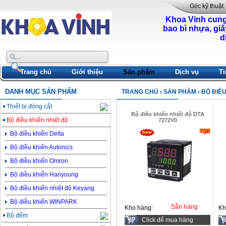
Góc kỹ thuật
Khoa Vinh cung
bao bì nhựa, giấ
d
Trang chủ
Giới thiệu
Sản phẩm
Dịch vụ
Ti
DANH MỤC SẢN PHẨM
TRANG CHỦ
›
SẢN PHẨM
› BỘ ĐIỀ
Thiết bị đóng cắt
Bộ điều khiển nhiệt độ DTA
Bộ điều khiển nhiệt độ
7272V0
Bộ điều khiển Delta
Bộ điều khiển Autonics
Bộ điều khiển Omron
Bộ điều khiển Hanyoung
Bộ điều khiển nhiệt độ Keyang
Bộ điều khiển WINPARK
Sẵn hàng
Kho hàng:
Kh
Bộ đếm
Click để mua hàng