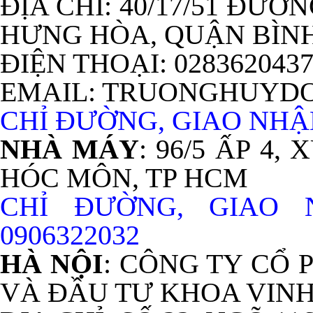
ĐỊA CHỈ: 40/17/51 ĐƯỜ
HƯNG HÒA, QUẬN BÌNH
ĐIỆN THOẠI: 028362043
EMAIL: TRUONGHUYD
CHỈ ĐƯỜNG, GIAO NHẬN
NHÀ MÁY
: 96/5 ẤP 4
HÓC MÔN, TP HCM
CHỈ ĐƯỜNG, GIAO
0906322032
HÀ NỘI
: CÔNG TY CỔ
VÀ ĐẦU TƯ KHOA VIN