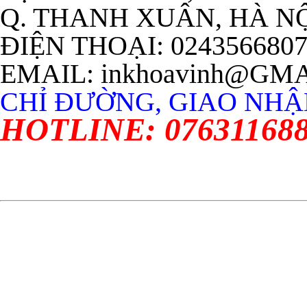
Q. THANH XUÂN, HÀ N
ĐIỆN THOẠI: 024356680
EMAIL: inkhoavinh@GM
CHỈ ĐƯỜNG, GIAO NHẬN
HOTLINE: 07631168