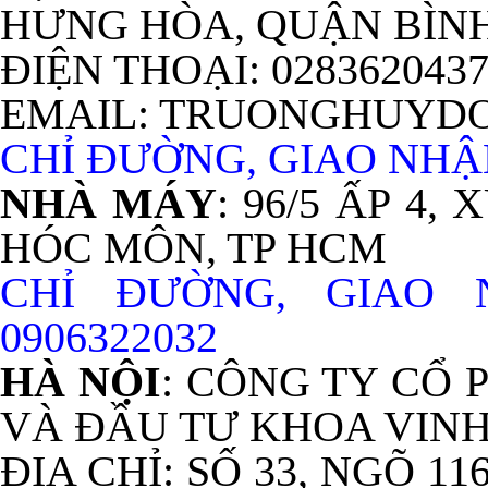
HƯNG HÒA, QUẬN BÌNH
ĐIỆN THOẠI: 028362043
EMAIL: TRUONGHUYD
CHỈ ĐƯỜNG, GIAO NHẬN
NHÀ MÁY
: 96/5 ẤP 4
HÓC MÔN, TP HCM
CHỈ ĐƯỜNG, GIAO
0906322032
HÀ NỘI
: CÔNG TY CỔ
VÀ ĐẦU TƯ KHOA VIN
ĐỊA CHỈ: SỐ 33, NGÕ 11