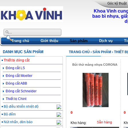
Góc kỹ thuật
Khoa Vinh cung
bao bì nhựa, giấ
d
Trang chủ
Giới thiệu
Sản phẩm
Dịch vụ
Ti
DANH MỤC SẢN PHẨM
TRANG CHỦ
›
SẢN PHẨM
› THIẾT 
Thiết bị đóng cắt
Bút thử màng nhựa CORONA
Đóng cắt LS
Đóng cắt Moeller
Đóng cắt ABB
Đóng cắt Schneider
Thiết bị Chint
Bộ điều khiển nhiệt độ
0
0
Bộ đếm
Nút nhấn, đèn báo
Sẵn hàng
Kho hàng:
Kh