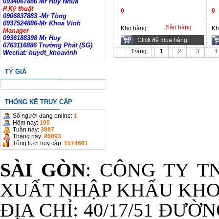
0934067886 Mr Huy Nhua
P.Kỹ thuật
0
0
0906837883 -Mr Tòng
0937524886-Mr Khoa Vinh
Sẵn hàng
Kho hàng:
Kh
Manager
0936188398 Mr Huy
Click để mua hàng
0763116886 Trường Phát (SG)
Trang
1
2
3
4
Wechat: huydt_khoavinh
TỶ GIÁ
THỐNG KÊ TRUY CẬP
Số người đang online:
1
Hôm nay:
109
Tuần này:
3887
Tháng này:
86093
Tổng lượt truy cập:
1574661
SÀI GÒN
: CÔNG TY T
XUẤT NHẬP KHẨU KHO
ĐỊA CHỈ: 40/17/51 ĐƯỜ