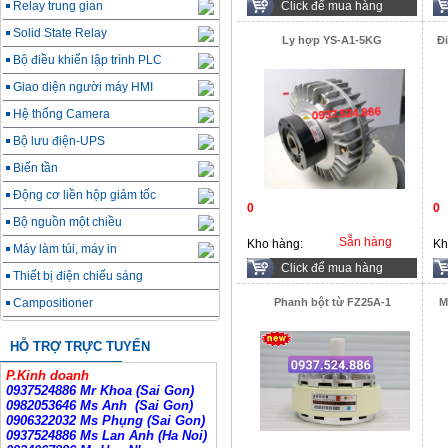
Relay trung gian
Click để mua hàng
Solid State Relay
Ly hợp YS-A1-5KG
Đ
Bộ điều khiển lập trình PLC
Giao diện người máy HMI
Hệ thống Camera
Bộ lưu điện-UPS
Biến tần
Động cơ liền hộp giảm tốc
0
0
Bộ nguồn một chiều
Sẵn hàng
Kho hàng:
Kh
Máy làm túi, máy in
Click để mua hàng
Thiết bị điện chiếu sáng
Campositioner
Phanh bột từ FZ25A-1
M
HỖ TRỢ TRỰC TUYẾN
P.Kinh doanh
0937524886 Mr Khoa (Sai Gon)
0982053646 Ms Anh
(Sai Gon)
0906322032 Ms Phụng (Sai Gon)
0937524886 Ms Lan Anh (Ha Noi)