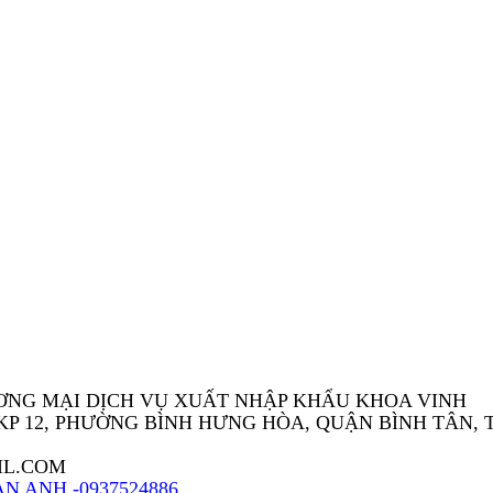
ƠNG MẠI DỊCH VỤ XUẤT NHẬP KHẨU KHOA VINH
7, KP 12, PHƯỜNG BÌNH HƯNG HÒA, QUẬN BÌNH TÂN, 
IL.COM
N ANH -0937524886