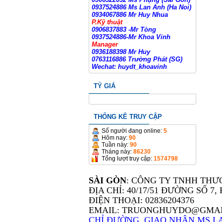
0937524886 Ms Lan Anh (Ha Noi)
0934067886 Mr Huy Nhua
P.Kỹ thuật
0906837883 -Mr Tòng
0937524886-Mr Khoa Vinh
Manager
0936188398 Mr Huy
0763116886 Trường Phát (SG)
Wechat: huydt_khoavinh
TỶ GIÁ
THỐNG KÊ TRUY CẬP
Số người đang online:
5
Hôm nay:
90
Tuần này:
90
Tháng này:
86230
Tổng lượt truy cập:
1574798
SÀI GÒN
: CÔNG TY TNHH THƯ
ĐỊA CHỈ: 40/17/51 ĐƯỜNG SỐ 
ĐIỆN THOẠI: 02836204376
EMAIL: TRUONGHUYDO@GMA
CHỈ ĐƯỜNG, GIAO NHẬN MS LA