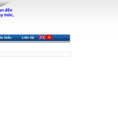
an đến
áy móc,
êu biểu
Liên hệ