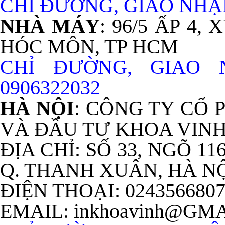
CHỈ ĐƯỜNG, GIAO NHẬN
NHÀ MÁY
: 96/5 ẤP 4
HÓC MÔN, TP HCM
CHỈ ĐƯỜNG, GIAO
0906322032
HÀ NỘI
: CÔNG TY CỔ
VÀ ĐẦU TƯ KHOA VIN
ĐỊA CHỈ: SỐ 33, NGÕ 11
Q. THANH XUÂN, HÀ N
ĐIỆN THOẠI: 024356680
EMAIL: inkhoavinh@GM