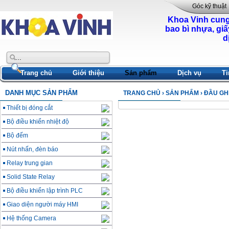
Góc kỹ thuật
Khoa Vinh cung
bao bì nhựa, giấ
d
Trang chủ
Giới thiệu
Sản phẩm
Dịch vụ
Ti
DANH MỤC SẢN PHẨM
TRANG CHỦ
›
SẢN PHẨM
› ĐẦU GH
Thiết bị đóng cắt
Bộ điều khiển nhiệt độ
Bộ đếm
Nút nhấn, đèn báo
Relay trung gian
Solid State Relay
Bộ điều khiển lập trình PLC
Giao diện người máy HMI
Hệ thống Camera