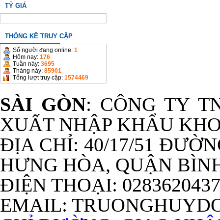
TỶ GIÁ
THỐNG KÊ TRUY CẬP
Số người đang online:
1
Hôm nay:
176
Tuần này:
3695
Tháng này:
85901
Tổng lượt truy cập:
1574469
SÀI GÒN
: CÔNG TY T
XUẤT NHẬP KHẨU KHO
ĐỊA CHỈ: 40/17/51 ĐƯỜ
HƯNG HÒA, QUẬN BÌNH
ĐIỆN THOẠI: 028362043
EMAIL: TRUONGHUYD