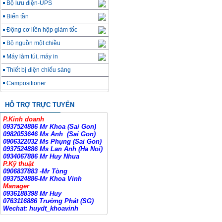
Bộ lưu điện-UPS
Biến tần
Động cơ liền hộp giảm tốc
Bộ nguồn một chiều
Máy làm túi, máy in
Thiết bị điện chiếu sáng
Campositioner
HỖ TRỢ TRỰC TUYẾN
P.Kinh doanh
0937524886 Mr Khoa (Sai Gon)
0982053646 Ms Anh
(Sai Gon)
0906322032 Ms Phụng (Sai Gon)
0937524886 Ms Lan Anh (Ha Noi)
0934067886 Mr Huy Nhua
P.Kỹ thuật
0906837883 -Mr Tòng
0937524886-Mr Khoa Vinh
Manager
0936188398 Mr Huy
0763116886 Trường Phát (SG)
Wechat: huydt_khoavinh